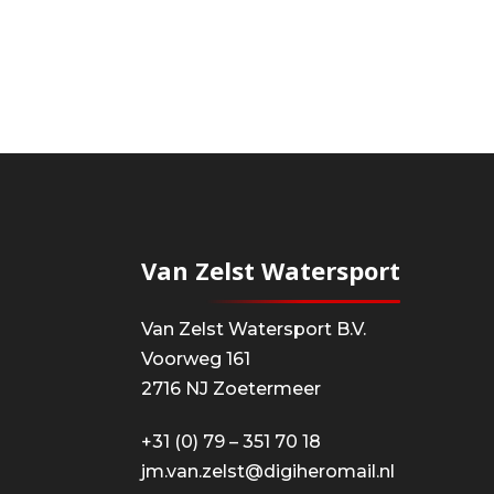
Van Zelst Watersport
Van Zelst Watersport B.V.
Voorweg 161
2716 NJ Zoetermeer
+31 (0) 79 – 351 70 18
jm.van.zelst@digiheromail.nl