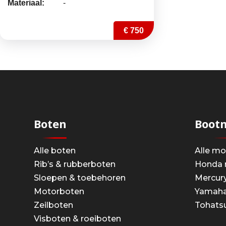
Materiaal:
-
€ 750
Boten
Boot
Alle boten
Alle m
Rib’s & rubberboten
Honda 
Sloepen & toebehoren
Mercur
Motorboten
Yamaha
Zeilboten
Tohats
Visboten & roeiboten