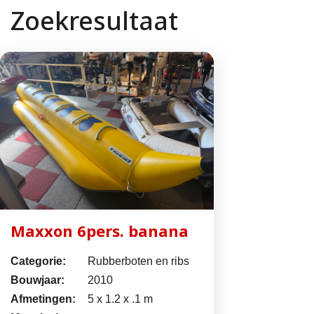
Zoekresultaat
Maxxon 6pers. banana
Categorie:
Rubberboten en ribs
Bouwjaar:
2010
Afmetingen:
5 x 1.2 x .1 m