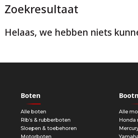
Zoekresultaat
Helaas, we hebben niets kunn
Boten
Boot
Alle boten
Alle m
Rib’s & rubberboten
Honda 
Sloepen & toebehoren
Mercur
Motorboten
Yamaha