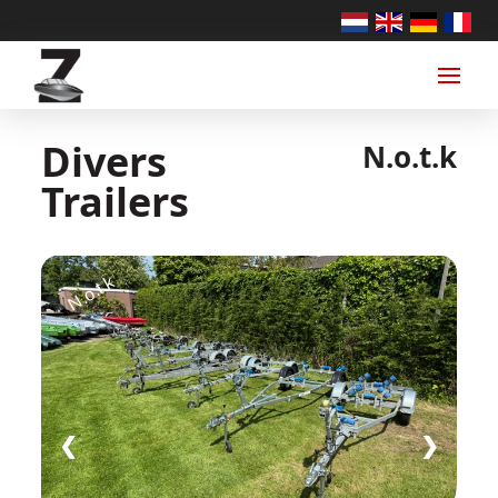
Divers
N.o.t.k
Trailers
N.o.t.k
❮
❯