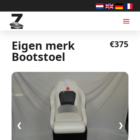
Eigen merk
€375
Bootstoel
❮
❯