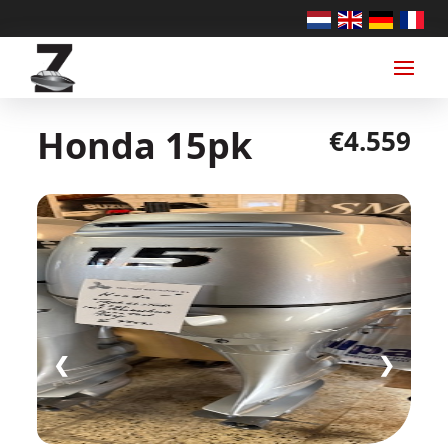
Honda 15pk
€4.559
❮
❯