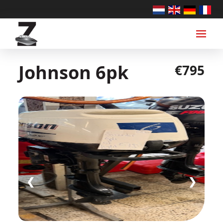
Johnson 6pk
€795
❮
❯