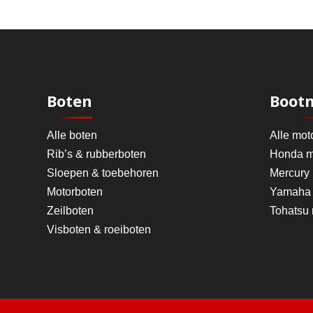
Boten
Boot
Alle boten
Alle mot
Rib’s & rubberboten
Honda m
Sloepen & toebehoren
Mercury
Motorboten
Yamaha 
Zeilboten
Tohatsu
Visboten & roeiboten