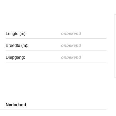
Lengte (m):
onbekend
Breedte (m):
onbekend
Diepgang:
onbekend
Nederland