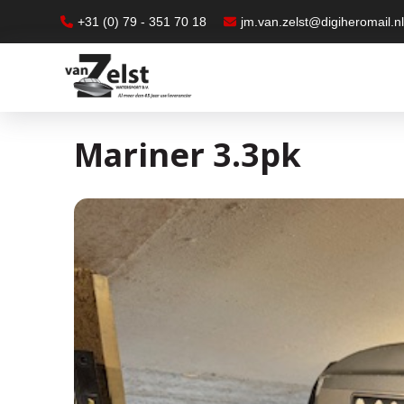
+31 (0) 79 - 351 70 18
jm.van.zelst@digiheromail.n
Mariner 3.3pk