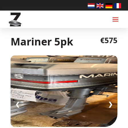
Mariner 5pk
€575
❮
❯