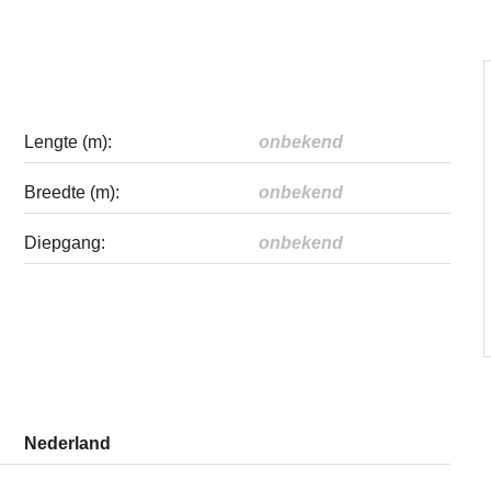
Lengte (m):
onbekend
Breedte (m):
onbekend
Diepgang:
onbekend
Nederland