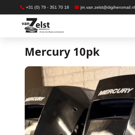
+31 (0) 79 - 351 70 18
jm.van.zelst@digiheromail.n
Mercury 10pk