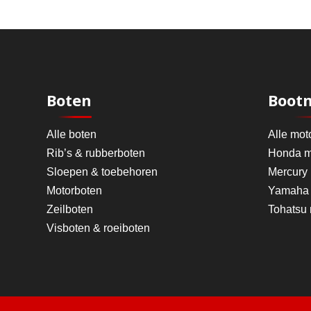
Boten
Boot
Alle boten
Alle mot
Rib’s & rubberboten
Honda m
Sloepen & toebehoren
Mercury
Motorboten
Yamaha 
Zeilboten
Tohatsu
Visboten & roeiboten