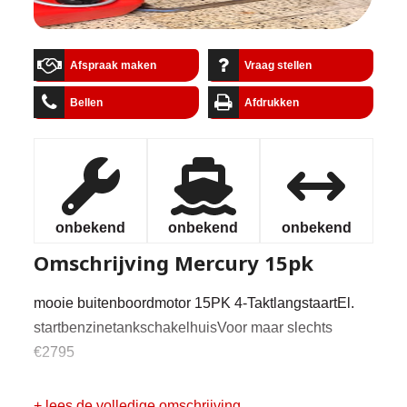
Afspraak maken
Vraag stellen
Bellen
Afdrukken
onbekend
onbekend
onbekend
Omschrijving
Mercury 15pk
mooie buitenboordmotor 15PK 4-TaktlangstaartEl.
startbenzinetankschakelhuisVoor maar slechts
€2795
+ lees de volledige omschrijving