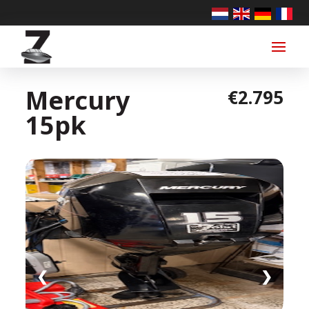
Mercury
€2.795
15pk
❮
❯