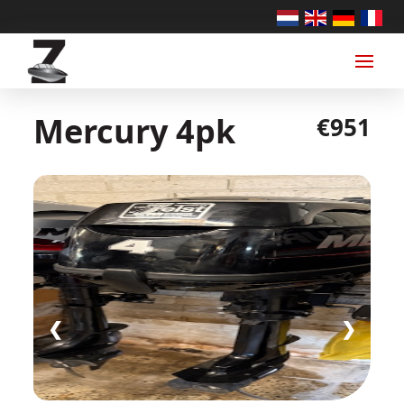
Mercury 4pk
€951
❮
❯