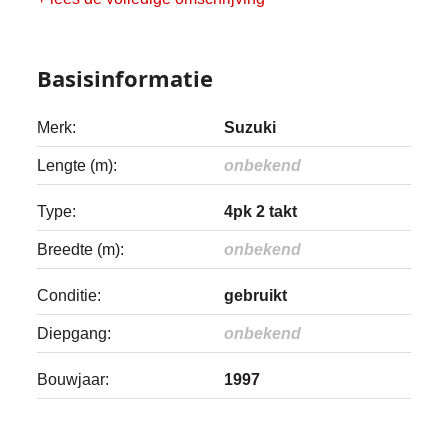
Basisinformatie
Merk:
Suzuki
Lengte (m):
onbekend
Type:
4pk 2 takt
Breedte (m):
onbekend
Conditie:
gebruikt
Diepgang:
onbekend
Bouwjaar:
1997