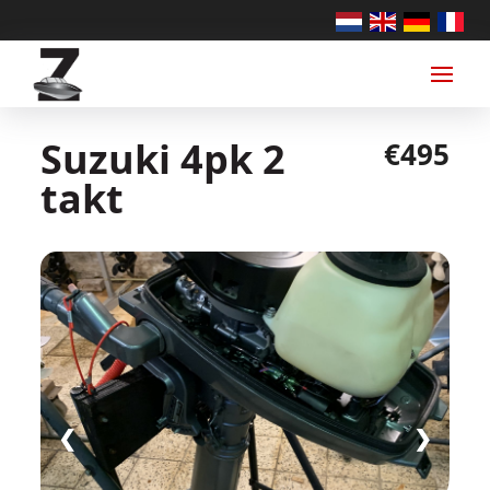
Suzuki 4pk 2
€495
takt
❮
❯