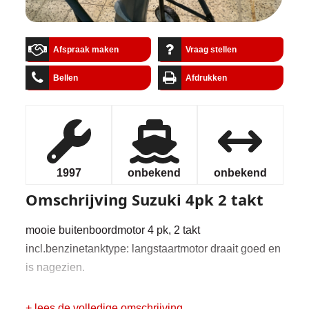
Afspraak maken
Vraag stellen
Bellen
Afdrukken
1997
onbekend
onbekend
Omschrijving
Suzuki 4pk 2 takt
mooie buitenboordmotor 4 pk, 2 takt
incl.benzinetanktype: langstaartmotor draait goed en
is nagezien.
+ lees de volledige omschrijving