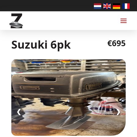
Suzuki 6pk
€695
❮
❯