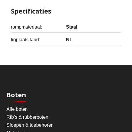
Specificaties
rompmateriaal:
Staal
ligplaats land:
NL
Boten
Alle boten
Rib’s & rubberboten
Sloepen & toebehoren