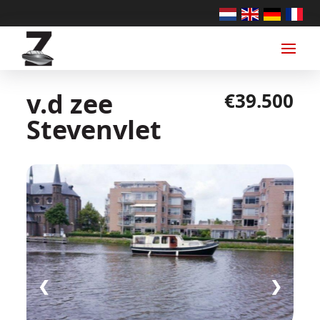
v.d zee
€39.500
Stevenvlet
❮
❯