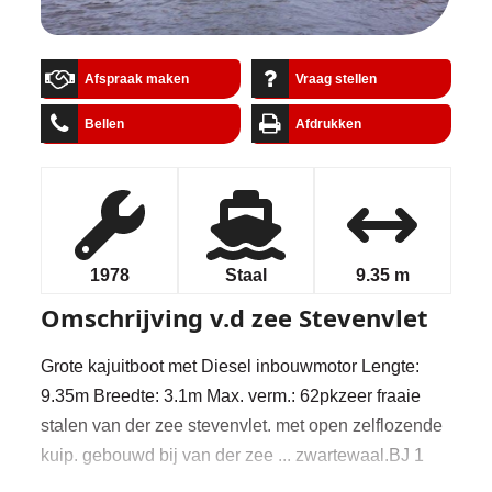
Afspraak maken
Vraag stellen
Bellen
Afdrukken
1978
Staal
9.35 m
Omschrijving
v.d zee Stevenvlet
Grote kajuitboot met Diesel inbouwmotor Lengte:
9.35m Breedte: 3.1m Max. verm.: 62pkzeer fraaie
stalen van der zee stevenvlet. met open zelflozende
kuip. gebouwd bij van der zee ... zwartewaal.BJ 1