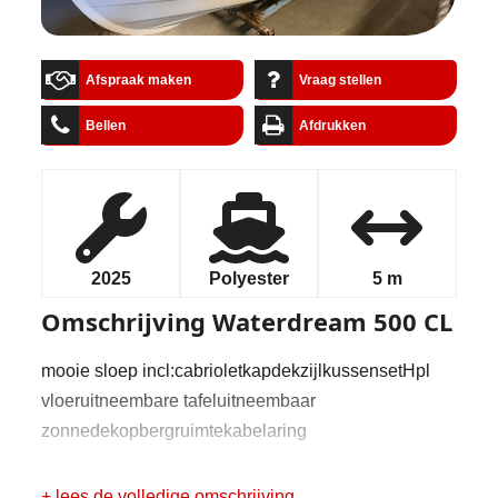
Afspraak maken
Vraag stellen
Bellen
Afdrukken
2025
Polyester
5 m
Omschrijving
Waterdream 500 CL
mooie sloep incl:cabrioletkapdekzijlkussensetHpl
vloeruitneembare tafeluitneembaar
zonnedekopbergruimtekabelaring
+ lees de volledige omschrijving