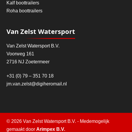
Kalf boottrailers
Roha boottrailers
Van Zelst Watersport
Van Zelst Watersport B.V.
Voorweg 161
2716 NJ Zoetermeer
+31 (0) 79 – 351 70 18
jm.van.zelst@digiheromail.nl
© 2026 Van Zelst Watersport B.V. - Medemogelijk
gemaakt door
Arimpex B.V.