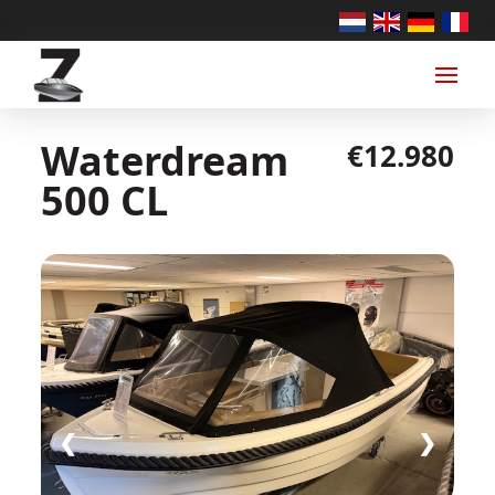
Waterdream
€12.980
500 CL
❮
❯