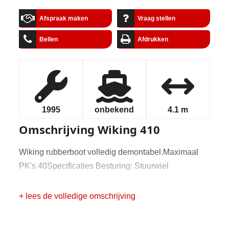
Afspraak maken
Vraag stellen
Bellen
Afdrukken
1995
onbekend
4.1 m
Omschrijving
Wiking 410
Wiking rubberboot volledig demontabel.Maximaal
PK's 40Specificaties Besturing: Stuurwiel
+ lees de volledige omschrijving