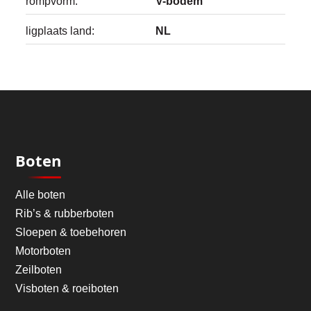
rompvorm:
V-bodem
ligplaats land:
NL
Boten
Alle boten
Rib’s & rubberboten
Sloepen & toebehoren
Motorboten
Zeilboten
Visboten & roeiboten