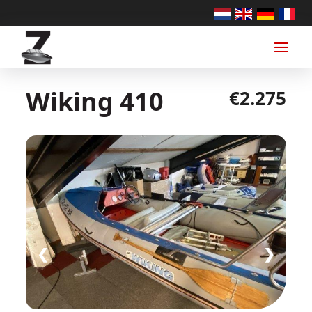
Wiking 410
€2.275
❮
❯