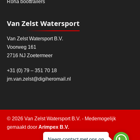
Roha boottrailers
Van Zelst Watersport
Van Zelst Watersport B.V.
Voorweg 161
2716 NJ Zoetermeer
+31 (0) 79 – 351 70 18
jm.van.zelst@digiheromail.nl
© 2026 Van Zelst Watersport B.V. - Medemogelijk
gemaakt door
Arimpex B.V.
Neem contact met ons op