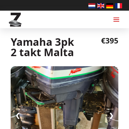
Yamaha 3pk
€395
2 takt Malta
❮
❯