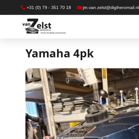
+31 (0) 79 - 351 70 18
jm.van.zelst@digiheromail.n
Yamaha 4pk