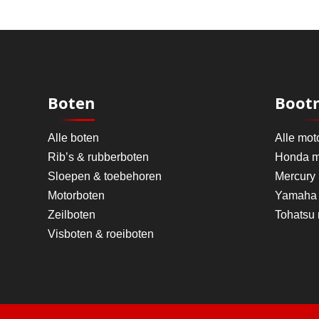
Boten
Boot
Alle boten
Alle mot
Rib’s & rubberboten
Honda m
Sloepen & toebehoren
Mercury
Motorboten
Yamaha 
Zeilboten
Tohatsu
Visboten & roeiboten