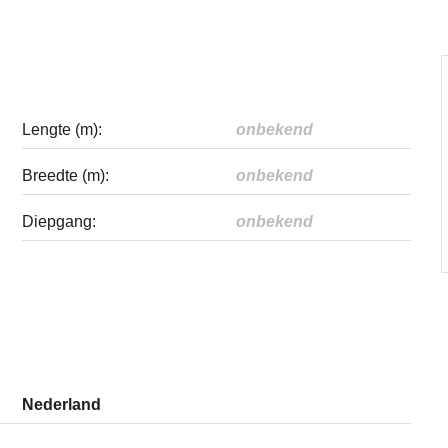
Lengte (m):
onbekend
Breedte (m):
onbekend
Diepgang:
onbekend
Nederland