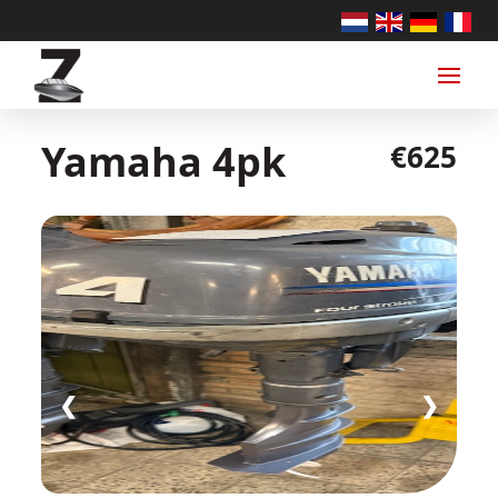
Yamaha 4pk
€625
❮
❯